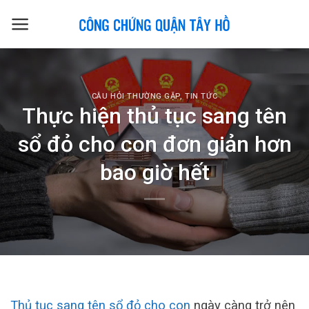
Skip
to
content
CÂU HỎI THƯỜNG GẶP
,
TIN TỨC
Thực hiện thủ tục sang tên
sổ đỏ cho con đơn giản hơn
bao giờ hết
Thủ tục sang tên sổ đỏ cho con
ngày càng trở nên