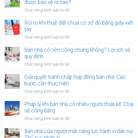
đất
được bảo vệ ra sao?
đất
công
giá
ở
Chức năng bình luận bị tắt
cộng,
trị
Thuê
đất
lớn
đất
Rủi ro khi thuê đất chưa có sổ đỏ bằng giấy viết
công
bằng
dính
tay
ích:
văn
quy
Văn
ở
Chức năng bình luận bị tắt
bản
hoạch:
phòng
Rủi
công
Quyền
công
ro
Bán nhà có nên công chứng không? Lợi ích và
chứng
lợi
chứng
khi
quy định
người
có
thuê
thuê
ở
Chức năng bình luận bị tắt
thụ
đất
được
Bán
lý?
chưa
bảo
nhà
Giải quyết tranh chấp hợp đồng bán nhà: Các
có
vệ
có
bước cần thực hiện
sổ
ra
nên
đỏ
ở
Chức năng bình luận bị tắt
sao?
công
bằng
Giải
chứng
giấy
quyết
Pháp lý khi bán nhà có nhiều người thừa kế: Chia
không?
viết
tranh
sẻ công bằng
Lợi
tay
chấp
ích
ở
Chức năng bình luận bị tắt
hợp
và
Pháp
đồng
quy
lý
Bán nhà của người mất năng lực hành vi dân sự:
bán
định
khi
Thủ tục pháp lý
nhà: