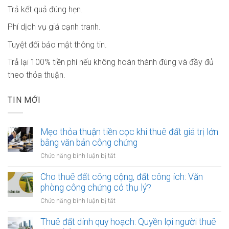
Trả kết quả đúng hẹn.
Phí dịch vụ giá cạnh tranh.
Tuyệt đối bảo mật thông tin.
Trả lại 100% tiền phí nếu không hoàn thành đúng và đầy đủ
theo thỏa thuận.
TIN MỚI
Mẹo thỏa thuận tiền cọc khi thuê đất giá trị lớn
bằng văn bản công chứng
ở
Chức năng bình luận bị tắt
Mẹo
thỏa
Cho thuê đất công cộng, đất công ích: Văn
thuận
phòng công chứng có thụ lý?
tiền
ở
Chức năng bình luận bị tắt
cọc
Cho
khi
thuê
Thuê đất dính quy hoạch: Quyền lợi người thuê
thuê