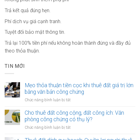
Trả kết quả đúng hẹn.
Phí dịch vụ giá cạnh tranh.
Tuyệt đối bảo mật thông tin.
Trả lại 100% tiền phí nếu không hoàn thành đúng và đầy đủ
theo thỏa thuận.
TIN MỚI
Mẹo thỏa thuận tiền cọc khi thuê đất giá trị lớn
bằng văn bản công chứng
ở
Chức năng bình luận bị tắt
Mẹo
thỏa
Cho thuê đất công cộng, đất công ích: Văn
thuận
phòng công chứng có thụ lý?
tiền
ở
Chức năng bình luận bị tắt
cọc
Cho
khi
thuê