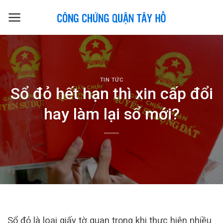
Skip
to
content
TIN TỨC
Sổ đỏ hết hạn thì xin cấp đổi
hay làm lại sổ mới?
Sổ đỏ là loại giấy tờ quan trọng khi thực hiện nhiều