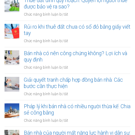
Thuê đất dính quy hoạch: Quyền lợi người thuê
thuê
đất
được bảo vệ ra sao?
đất
công
giá
ở
Chức năng bình luận bị tắt
cộng,
trị
Thuê
đất
lớn
đất
Rủi ro khi thuê đất chưa có sổ đỏ bằng giấy viết
công
bằng
dính
tay
ích:
văn
quy
Văn
ở
Chức năng bình luận bị tắt
bản
hoạch:
phòng
Rủi
công
Quyền
công
ro
Bán nhà có nên công chứng không? Lợi ích và
chứng
lợi
chứng
khi
quy định
người
có
thuê
thuê
ở
Chức năng bình luận bị tắt
thụ
đất
được
Bán
lý?
chưa
bảo
nhà
Giải quyết tranh chấp hợp đồng bán nhà: Các
có
vệ
có
bước cần thực hiện
sổ
ra
nên
đỏ
ở
Chức năng bình luận bị tắt
sao?
công
bằng
Giải
chứng
giấy
quyết
Pháp lý khi bán nhà có nhiều người thừa kế: Chia
không?
viết
tranh
sẻ công bằng
Lợi
tay
chấp
ích
ở
Chức năng bình luận bị tắt
hợp
và
Pháp
đồng
quy
lý
Bán nhà của người mất năng lực hành vi dân sự:
bán