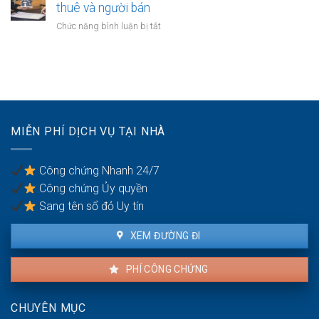
thực
của
thuê và người bán
người
hiện
người
thừa
ở
Chức năng bình luận bị tắt
mất
kế:
Bán
năng
Chia
nhà
lực
sẻ
đang
hành
công
cho
vi
bằng
thuê:
dân
Quyền
sự:
lợi
Thủ
MIỄN PHÍ DỊCH VỤ TẠI NHÀ
của
tục
người
pháp
thuê
lý
Công chứng Nhanh 24/7
và
Công chứng Ủy quyền
người
bán
Sang tên sổ đỏ Uy tín
XEM ĐƯỜNG ĐI
PHÍ CÔNG CHỨNG
CHUYÊN MỤC