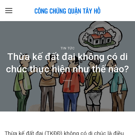
Skip
to
content
TIN TỨC
Thừa kế đất đai không có di
chúc thực hiện như thế nào?
Thừa kế đất đai (TKĐĐ) không có di chúc là điều