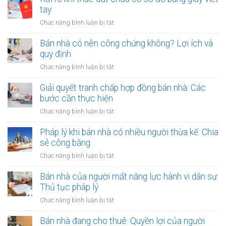
công
bằng
dính
tay
ích:
văn
quy
Văn
ở
Chức năng bình luận bị tắt
bản
hoạch:
phòng
Rủi
công
Quyền
công
ro
Bán nhà có nên công chứng không? Lợi ích và
chứng
lợi
chứng
khi
quy định
người
có
thuê
thuê
ở
Chức năng bình luận bị tắt
thụ
đất
được
Bán
lý?
chưa
bảo
nhà
Giải quyết tranh chấp hợp đồng bán nhà: Các
có
vệ
có
bước cần thực hiện
sổ
ra
nên
đỏ
ở
Chức năng bình luận bị tắt
sao?
công
bằng
Giải
chứng
giấy
quyết
Pháp lý khi bán nhà có nhiều người thừa kế: Chia
không?
viết
tranh
sẻ công bằng
Lợi
tay
chấp
ích
ở
Chức năng bình luận bị tắt
hợp
và
Pháp
đồng
quy
lý
Bán nhà của người mất năng lực hành vi dân sự:
bán
định
khi
Thủ tục pháp lý
nhà:
bán
Các
ở
Chức năng bình luận bị tắt
nhà
bước
Bán
có
cần
nhà
Bán nhà đang cho thuê: Quyền lợi của người
nhiều