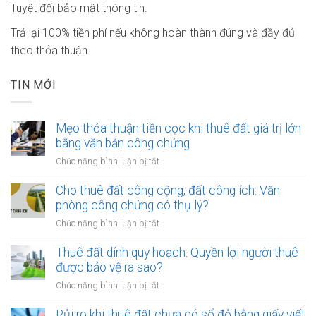
Tuyệt đối bảo mật thông tin.
Trả lại 100% tiền phí nếu không hoàn thành đúng và đầy đủ
theo thỏa thuận.
TIN MỚI
Mẹo thỏa thuận tiền cọc khi thuê đất giá trị lớn
bằng văn bản công chứng
ở
Chức năng bình luận bị tắt
Mẹo
thỏa
Cho thuê đất công cộng, đất công ích: Văn
thuận
phòng công chứng có thụ lý?
tiền
ở
Chức năng bình luận bị tắt
cọc
Cho
khi
thuê
Thuê đất dính quy hoạch: Quyền lợi người thuê
thuê
đất
được bảo vệ ra sao?
đất
công
giá
ở
Chức năng bình luận bị tắt
cộng,
trị
Thuê
đất
lớn
đất
Rủi ro khi thuê đất chưa có sổ đỏ bằng giấy viết