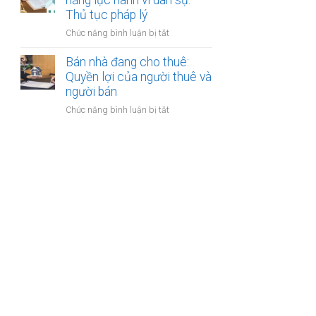
năng lực hành vi dân sự:
bán
Thủ tục pháp lý
bước
nhà
cần
ở
Chức năng bình luận bị tắt
có
thực
Bán
nhiều
hiện
nhà
Bán nhà đang cho thuê:
người
của
Quyền lợi của người thuê và
thừa
người
người bán
kế:
mất
Chia
ở
Chức năng bình luận bị tắt
năng
sẻ
Bán
lực
công
nhà
hành
bằng
đang
vi
cho
dân
thuê:
sự:
Quyền
Thủ
lợi
tục
của
pháp
người
lý
thuê
và
người
bán