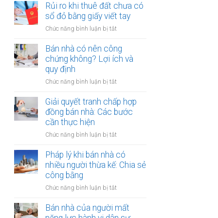
đất
Rủi ro khi thuê đất chưa có
ích:
bản
dính
sổ đỏ bằng giấy viết tay
Văn
công
quy
phòng
chứng
ở
Chức năng bình luận bị tắt
hoạch:
công
Rủi
Quyền
chứng
ro
Bán nhà có nên công
lợi
có
khi
chứng không? Lợi ích và
người
thụ
thuê
quy định
thuê
lý?
đất
được
ở
Chức năng bình luận bị tắt
chưa
bảo
Bán
có
vệ
nhà
Giải quyết tranh chấp hợp
sổ
ra
có
đồng bán nhà: Các bước
đỏ
sao?
nên
cần thực hiện
bằng
công
giấy
ở
Chức năng bình luận bị tắt
chứng
viết
Giải
không?
tay
quyết
Pháp lý khi bán nhà có
Lợi
tranh
nhiều người thừa kế: Chia sẻ
ích
chấp
công bằng
và
hợp
quy
ở
Chức năng bình luận bị tắt
đồng
định
Pháp
bán
lý
Bán nhà của người mất
nhà:
khi
Các