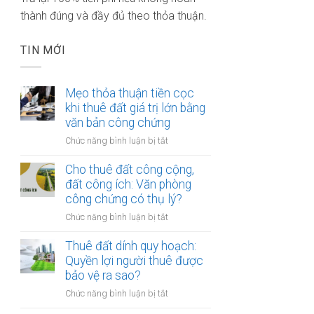
thành đúng và đầy đủ theo thỏa thuận.
TIN MỚI
Mẹo thỏa thuận tiền cọc
khi thuê đất giá trị lớn bằng
văn bản công chứng
ở
Chức năng bình luận bị tắt
Mẹo
thỏa
Cho thuê đất công cộng,
thuận
đất công ích: Văn phòng
tiền
công chứng có thụ lý?
cọc
ở
Chức năng bình luận bị tắt
khi
Cho
thuê
thuê
Thuê đất dính quy hoạch:
đất
đất
Quyền lợi người thuê được
giá
công
bảo vệ ra sao?
trị
cộng,
lớn
ở
Chức năng bình luận bị tắt
đất
bằng
Thuê
công
văn