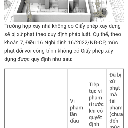
Trường hợp xây nhà không có Giấy phép xây dựng
sẽ bị xử phạt theo quy định pháp luật. Cụ thể, theo
khoản 7, Điều 16 Nghị định 16/2022/NĐ-CP, mức
phạt đối với công trình không có Giấy phép xây
dựng được quy định như sau:
Đã bị
xử
Tiếp
phạt
tục vi
mà
phạm
Vi
tái
(trước
phạm
phạm
khi có
lần
(chưa
quyết
đầu
đến
định
mức