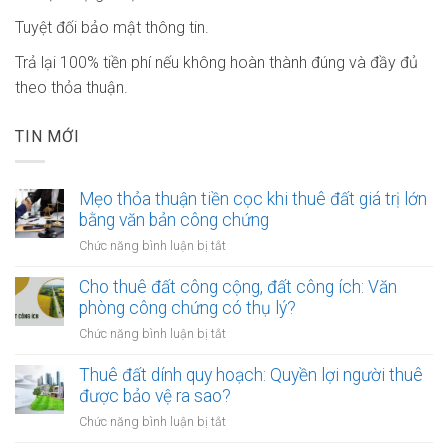
Tuyệt đối bảo mật thông tin.
Trả lại 100% tiền phí nếu không hoàn thành đúng và đầy đủ
theo thỏa thuận.
TIN MỚI
Mẹo thỏa thuận tiền cọc khi thuê đất giá trị lớn
bằng văn bản công chứng
ở
Chức năng bình luận bị tắt
Mẹo
thỏa
Cho thuê đất công cộng, đất công ích: Văn
thuận
phòng công chứng có thụ lý?
tiền
ở
Chức năng bình luận bị tắt
cọc
Cho
khi
thuê
Thuê đất dính quy hoạch: Quyền lợi người thuê
thuê
đất
được bảo vệ ra sao?
đất
công
giá
ở
Chức năng bình luận bị tắt
cộng,
trị
Thuê
đất