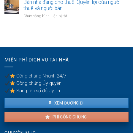
nhà
Bán nhà đang cho thuê: Quyền lợi của người
nhiều
thực
của
thuê và người bán
người
hiện
người
thừa
ở
Chức năng bình luận bị tắt
mất
kế:
Bán
năng
Chia
nhà
lực
sẻ
đang
hành
công
cho
vi
bằng
thuê:
dân
Quyền
sự:
lợi
Thủ
MIỄN PHÍ DỊCH VỤ TẠI NHÀ
của
tục
người
pháp
thuê
lý
Công chứng Nhanh 24/7
và
Công chứng Ủy quyền
người
bán
Sang tên sổ đỏ Uy tín
XEM ĐƯỜNG ĐI
PHÍ CÔNG CHỨNG