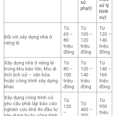
xử
xử lý
phạt)
hình
sự)
Từ
Từ
Từ
60 –
100 –
120 –
Đối với xây dựng nhà ở
80
120
140
riêng lẻ
triệu
triệu
triệu
đồng
đồng
đồng
Xây dựng nhà ở riêng lẻ
Từ
Từ
Từ
trong khu bảo tồn, khu di
80 –
120 –
140 –
tích lịch sử – văn hóa
100
140
160
hoặc công trình xây dựng
triệu
triệu
triệu
khác
đồng
đồng
đồng
Xây dựng công trình có
Từ
Từ
yêu cầu phải lập báo cáo
Từ
120
950
nghiên cứu khả thi đầu tư
400 –
–
triệu
xây dựng hoặc công trình
500