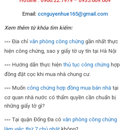
Hotline : 0966.22.7979 – 0935.669.669
Email:
ccnguyenhue165@gmail.com
Xem thêm từ khóa tìm kiếm:
Địa chỉ
văn phòng công chứng
gần nhất thực
>>>
hiện công chứng, sao y giấy tờ uy tín tại Hà Nội
Hướng dẫn thực hiện
thủ tục công chứng
hợp
>>>
đồng đặt cọc khi mua nhà chung cư.
Muốn
công chứng hợp đồng mua bán nhà
tại
>>>
cơ quan nhà nước có thẩm quyền cần chuẩn bị
những giấy tờ gì?
Tại quận Đống Đa có
văn phòng công chứng
>>>
làm việc thứ 7 chủ nhật
không?