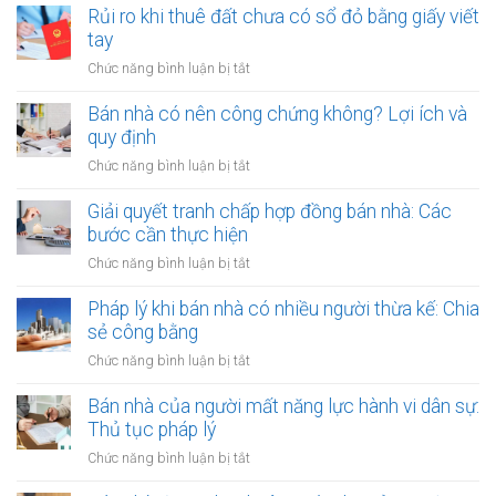
lớn
đất
Rủi ro khi thuê đất chưa có sổ đỏ bằng giấy viết
công
bằng
dính
tay
ích:
văn
quy
Văn
ở
Chức năng bình luận bị tắt
bản
hoạch:
phòng
Rủi
công
Quyền
công
ro
Bán nhà có nên công chứng không? Lợi ích và
chứng
lợi
chứng
khi
quy định
người
có
thuê
thuê
ở
Chức năng bình luận bị tắt
thụ
đất
được
Bán
lý?
chưa
bảo
nhà
Giải quyết tranh chấp hợp đồng bán nhà: Các
có
vệ
có
bước cần thực hiện
sổ
ra
nên
đỏ
ở
Chức năng bình luận bị tắt
sao?
công
bằng
Giải
chứng
giấy
quyết
Pháp lý khi bán nhà có nhiều người thừa kế: Chia
không?
viết
tranh
sẻ công bằng
Lợi
tay
chấp
ích
ở
Chức năng bình luận bị tắt
hợp
và
Pháp
đồng
quy
lý
Bán nhà của người mất năng lực hành vi dân sự:
bán
định
khi
Thủ tục pháp lý
nhà:
bán
Các
ở
Chức năng bình luận bị tắt
nhà
bước
Bán
có
cần