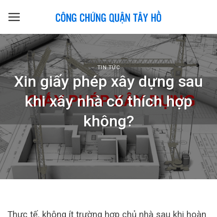
Skip
to
content
TIN TỨC
Xin giấy phép xây dựng sau
khi xây nhà có thích hợp
không?
Thực tế, không ít trường hợp chủ nhà sau khi hoàn