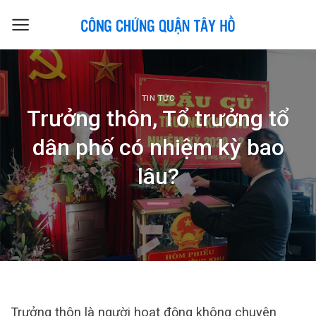
Skip
to
content
TIN TỨC
Trưởng thôn, Tổ trưởng tổ
dân phố có nhiệm kỳ bao
lâu?
Trưởng thôn là người hoạt động không chuyên