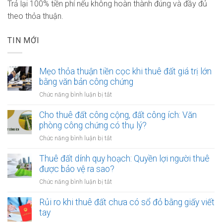
Trả lại 100% tiền phí nếu không hoàn thành đúng và đầy đủ
theo thỏa thuận.
TIN MỚI
Mẹo thỏa thuận tiền cọc khi thuê đất giá trị lớn
bằng văn bản công chứng
ở
Chức năng bình luận bị tắt
Mẹo
thỏa
Cho thuê đất công cộng, đất công ích: Văn
thuận
phòng công chứng có thụ lý?
tiền
ở
Chức năng bình luận bị tắt
cọc
Cho
khi
thuê
Thuê đất dính quy hoạch: Quyền lợi người thuê
thuê
đất
được bảo vệ ra sao?
đất
công
giá
ở
Chức năng bình luận bị tắt
cộng,
trị
Thuê
đất
lớn
đất
Rủi ro khi thuê đất chưa có sổ đỏ bằng giấy viết
công
bằng
dính
tay
ích:
văn
quy