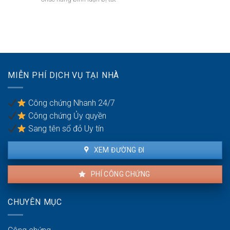
mất
kế:
Bán
năng
Chia
nhà
lực
sẻ
đang
hành
công
cho
vi
bằng
thuê:
dân
Quyền
sự:
lợi
Thủ
MIỄN PHÍ DỊCH VỤ TẠI NHÀ
của
tục
người
pháp
thuê
lý
Công chứng Nhanh 24/7
và
Công chứng Ủy quyền
người
bán
Sang tên sổ đỏ Uy tín
XEM ĐƯỜNG ĐI
PHÍ CÔNG CHỨNG
CHUYÊN MỤC