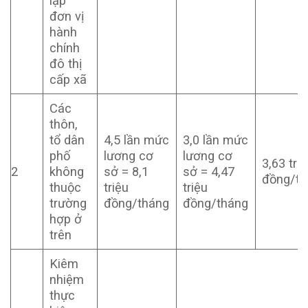
lập
đơn vị
hành
chính
đô thị
cấp xã
Các
thôn,
tổ dân
4,5 lần mức
3,0 lần mức
phố
lương cơ
lương cơ
3,63 tri
2
không
sở = 8,1
sở = 4,47
đồng/th
thuộc
triệu
triệu
trường
đồng/tháng
đồng/tháng
hợp ở
trên
Kiêm
nhiệm
thực