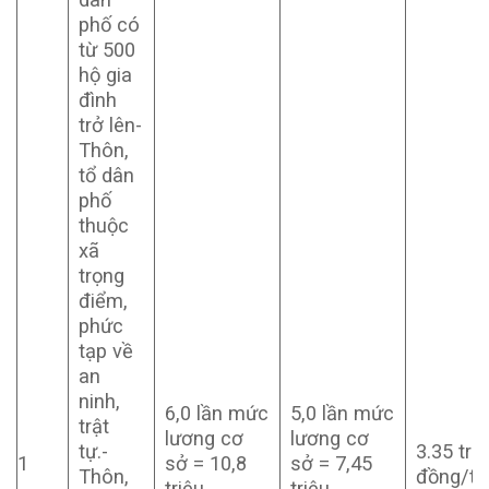
phố có
từ 500
hộ gia
đình
trở lên-
Thôn,
tổ dân
phố
thuộc
xã
trọng
điểm,
phức
tạp về
an
ninh,
6,0 lần mức
5,0 lần mức
trật
lương cơ
lương cơ
tự.-
3.35 tri
1
sở = 10,8
sở = 7,45
Thôn,
đồng/th
triệu
triệu