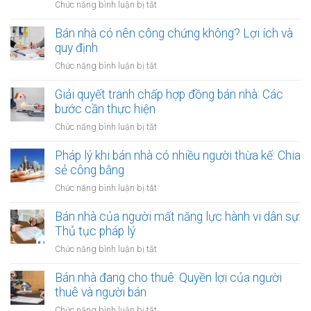
Văn
ở
Chức năng bình luận bị tắt
bản
hoạch:
phòng
Rủi
công
Quyền
công
ro
Bán nhà có nên công chứng không? Lợi ích và
chứng
lợi
chứng
khi
quy định
người
có
thuê
thuê
ở
Chức năng bình luận bị tắt
thụ
đất
được
Bán
lý?
chưa
bảo
nhà
Giải quyết tranh chấp hợp đồng bán nhà: Các
có
vệ
có
bước cần thực hiện
sổ
ra
nên
đỏ
ở
Chức năng bình luận bị tắt
sao?
công
bằng
Giải
chứng
giấy
quyết
Pháp lý khi bán nhà có nhiều người thừa kế: Chia
không?
viết
tranh
sẻ công bằng
Lợi
tay
chấp
ích
ở
Chức năng bình luận bị tắt
hợp
và
Pháp
đồng
quy
lý
Bán nhà của người mất năng lực hành vi dân sự:
bán
định
khi
Thủ tục pháp lý
nhà:
bán
Các
ở
Chức năng bình luận bị tắt
nhà
bước
Bán
có
cần
nhà
Bán nhà đang cho thuê: Quyền lợi của người
nhiều
thực
của
thuê và người bán
người
hiện
người
thừa
ở
Chức năng bình luận bị tắt