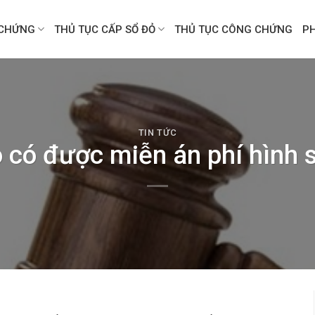
CHỨNG
THỦ TỤC CẤP SỔ ĐỎ
THỦ TỤC CÔNG CHỨNG
P
TIN TỨC
 có được miễn án phí hình 