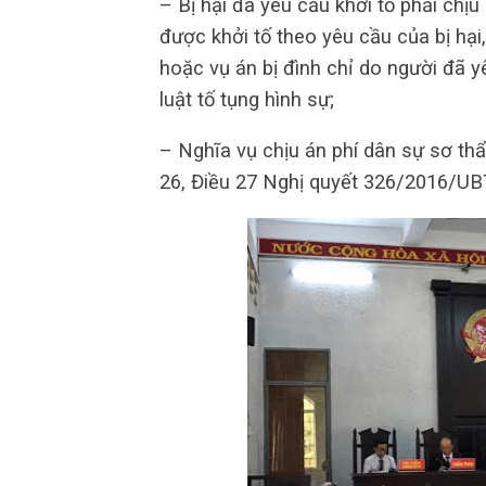
– Bị hại đã yêu cầu khởi tố phải chị
được khởi tố theo yêu cầu của bị hại
hoặc vụ án bị đình chỉ do người đã y
luật tố tụng hình sự;
– Nghĩa vụ chịu án phí dân sự sơ th
26, Điều 27 Nghị quyết 326/2016/U