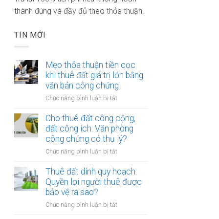
thành đúng và đầy đủ theo thỏa thuận.
TIN MỚI
Mẹo thỏa thuận tiền cọc
khi thuê đất giá trị lớn bằng
văn bản công chứng
ở
Chức năng bình luận bị tắt
Mẹo
thỏa
Cho thuê đất công cộng,
thuận
đất công ích: Văn phòng
tiền
công chứng có thụ lý?
cọc
ở
Chức năng bình luận bị tắt
khi
Cho
thuê
thuê
Thuê đất dính quy hoạch:
đất
đất
Quyền lợi người thuê được
giá
công
bảo vệ ra sao?
trị
cộng,
lớn
ở
Chức năng bình luận bị tắt
đất
bằng
Thuê
công
văn