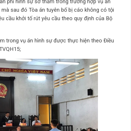
u án phí hình sự sơ thẩm trong trường hợp vụ án
, mà sau đó Tòa án tuyên bố bị cáo không có tội
êu cầu khởi tố rút yêu cầu theo quy định của Bộ
ẩm trong vụ án hình sự được thực hiện theo Điều
BTVQH15;