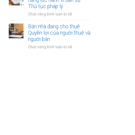
năng lực hành vi dân sự:
bán
Thủ tục pháp lý
bước
nhà
cần
ở
Chức năng bình luận bị tắt
có
thực
Bán
nhiều
hiện
nhà
Bán nhà đang cho thuê:
người
của
Quyền lợi của người thuê và
thừa
người
người bán
kế:
mất
Chia
ở
Chức năng bình luận bị tắt
năng
sẻ
Bán
lực
công
nhà
hành
bằng
đang
vi
cho
dân
thuê:
sự:
Quyền
Thủ
lợi
tục
của
pháp
người
lý
thuê
và
người
bán