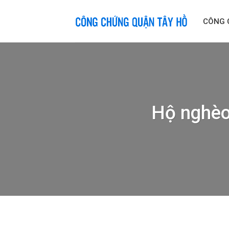
Skip
to
CÔNG 
content
Hộ nghèo