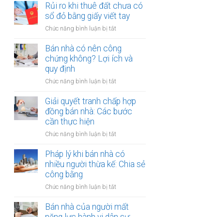
đất
Rủi ro khi thuê đất chưa có
ích:
bản
dính
sổ đỏ bằng giấy viết tay
Văn
công
quy
phòng
chứng
ở
Chức năng bình luận bị tắt
hoạch:
công
Rủi
Quyền
chứng
ro
Bán nhà có nên công
lợi
có
khi
chứng không? Lợi ích và
người
thụ
thuê
quy định
thuê
lý?
đất
được
ở
Chức năng bình luận bị tắt
chưa
bảo
Bán
có
vệ
nhà
Giải quyết tranh chấp hợp
sổ
ra
có
đồng bán nhà: Các bước
đỏ
sao?
nên
cần thực hiện
bằng
công
giấy
ở
Chức năng bình luận bị tắt
chứng
viết
Giải
không?
tay
quyết
Pháp lý khi bán nhà có
Lợi
tranh
nhiều người thừa kế: Chia sẻ
ích
chấp
công bằng
và
hợp
quy
ở
Chức năng bình luận bị tắt
đồng
định
Pháp
bán
lý
Bán nhà của người mất
nhà:
khi
Các