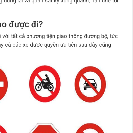
 dừng lại và quan sát kỹ xung quanh, hạn chế tối
ào được đi?
i với tất cả phương tiện giao thông đường bộ, tức
gay cả các xe được quyền ưu tiên sau đây cũng