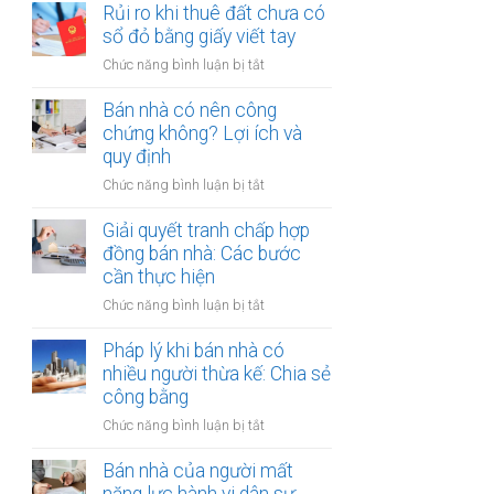
đất
Rủi ro khi thuê đất chưa có
ích:
bản
dính
sổ đỏ bằng giấy viết tay
Văn
công
quy
phòng
chứng
ở
Chức năng bình luận bị tắt
hoạch:
công
Rủi
Quyền
chứng
ro
Bán nhà có nên công
lợi
có
khi
chứng không? Lợi ích và
người
thụ
thuê
quy định
thuê
lý?
đất
được
ở
Chức năng bình luận bị tắt
chưa
bảo
Bán
có
vệ
nhà
Giải quyết tranh chấp hợp
sổ
ra
có
đồng bán nhà: Các bước
đỏ
sao?
nên
cần thực hiện
bằng
công
giấy
ở
Chức năng bình luận bị tắt
chứng
viết
Giải
không?
tay
quyết
Pháp lý khi bán nhà có
Lợi
tranh
nhiều người thừa kế: Chia sẻ
ích
chấp
công bằng
và
hợp
quy
ở
Chức năng bình luận bị tắt
đồng
định
Pháp
bán
lý
Bán nhà của người mất
nhà:
khi
Các