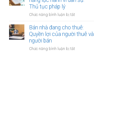
năng lực hành vi dân sự:
bán
Thủ tục pháp lý
bước
nhà
cần
ở
Chức năng bình luận bị tắt
có
thực
Bán
nhiều
hiện
nhà
Bán nhà đang cho thuê:
người
của
Quyền lợi của người thuê và
thừa
người
người bán
kế:
mất
Chia
ở
Chức năng bình luận bị tắt
năng
sẻ
Bán
lực
công
nhà
hành
bằng
đang
vi
cho
dân
thuê:
sự:
Quyền
Thủ
lợi
tục
của
pháp
người
lý
thuê
và
người
bán