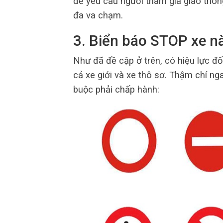
để yêu cầu người tham gia giao thông
đa va chạm.
3. Biển báo STOP xe n
Như đã đề cập ở trên, có hiệu lực đố
cả xe giới và xe thô sơ. Thậm chí n
buộc phải chấp hành: