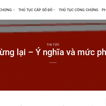
CHỨNG
THỦ TỤC CẤP SỔ ĐỎ
THỦ TỤC CÔNG CHỨNG
P
TIN TỨC
ừng lại – Ý nghĩa và mức p