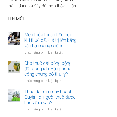
thành đúng và đầy đủ theo thỏa thuận.
TIN MỚI
Mẹo thỏa thuận tiền cọc
khi thuê đất giá trị lớn bằng
văn bản công chứng
ở
Chức năng bình luận bị tắt
Mẹo
thỏa
Cho thuê đất công cộng,
thuận
đất công ích: Văn phòng
tiền
công chứng có thụ lý?
cọc
ở
Chức năng bình luận bị tắt
khi
Cho
thuê
thuê
Thuê đất dính quy hoạch:
đất
đất
Quyền lợi người thuê được
giá
công
bảo vệ ra sao?
trị
cộng,
lớn
ở
Chức năng bình luận bị tắt
đất
bằng
Thuê
công
văn