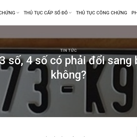
CHỨNG
THỦ TỤC CẤP SỔ ĐỎ
THỦ TỤC CÔNG CHỨNG
P
TIN TỨC
3 số, 4 số có phải đổi sang
không?