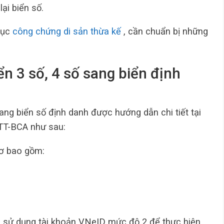
lại biển số.
tục
công chứng di sản thừa kế
, cần chuẩn bị những
iển 3 số, 4 số sang biển định
sang biển số định danh được hướng dẫn chi tiết tại
TT-BCA như sau:
sơ bao gồm:
m sử dụng tài khoản VNeID mức độ 2 để thực hiện