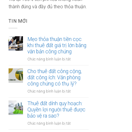
thành đúng và đầy đủ theo thỏa thuận.
TIN MỚI
Mẹo thỏa thuận tiền cọc
khi thuê đất giá trị lớn bằng
văn bản công chứng
ở
Chức năng bình luận bị tắt
Mẹo
thỏa
Cho thuê đất công cộng,
thuận
đất công ích: Văn phòng
tiền
công chứng có thụ lý?
cọc
ở
Chức năng bình luận bị tắt
khi
Cho
thuê
thuê
Thuê đất dính quy hoạch:
đất
đất
Quyền lợi người thuê được
giá
công
bảo vệ ra sao?
trị
cộng,
lớn
ở
Chức năng bình luận bị tắt
đất
bằng
Thuê
công
văn