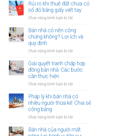
đất
Rủi ro khi thuê đất chưa có
ích:
bản
dính
sổ đỏ bằng giấy viết tay
Văn
công
quy
phòng
chứng
ở
Chức năng bình luận bị tắt
hoạch:
công
Rủi
Quyền
chứng
ro
Bán nhà có nên công
lợi
có
khi
chứng không? Lợi ích và
người
thụ
thuê
quy định
thuê
lý?
đất
được
ở
Chức năng bình luận bị tắt
chưa
bảo
Bán
có
vệ
nhà
Giải quyết tranh chấp hợp
sổ
ra
có
đồng bán nhà: Các bước
đỏ
sao?
nên
cần thực hiện
bằng
công
giấy
ở
Chức năng bình luận bị tắt
chứng
viết
Giải
không?
tay
quyết
Pháp lý khi bán nhà có
Lợi
tranh
nhiều người thừa kế: Chia sẻ
ích
chấp
công bằng
và
hợp
quy
ở
Chức năng bình luận bị tắt
đồng
định
Pháp
bán
lý
Bán nhà của người mất
nhà:
khi
Các