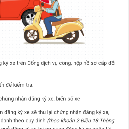
g ký xe trên Cổng dịch vụ công, nộp hồ sơ cấp đổi
n để kiểm tra.
chứng nhận đăng ký xe, biển số xe
an đăng ký xe sẽ thu lại chứng nhận đăng ký xe,
h danh theo quy định
(theo khoản 2 Điều 18 Thông
 quả đăng ký xe tại cơ quan đăng ký xe hoặc từ