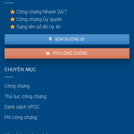
người
pháp
thuê
lý
Công chứng Nhanh 24/7
và
Công chứng Ủy quyền
người
bán
Sang tên sổ đỏ Uy tín
XEM ĐƯỜNG ĐI
PHÍ CÔNG CHỨNG
CHUYÊN MỤC
Công chứng
Thủ tục công chứng
Danh sách VPCC
Phí công chứng