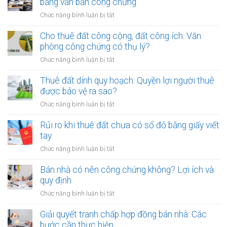
bằng văn bản công chứng
ở
Chức năng bình luận bị tắt
Mẹo
thỏa
Cho thuê đất công cộng, đất công ích: Văn
thuận
phòng công chứng có thụ lý?
tiền
ở
Chức năng bình luận bị tắt
cọc
Cho
khi
thuê
Thuê đất dính quy hoạch: Quyền lợi người thuê
thuê
đất
được bảo vệ ra sao?
đất
công
giá
ở
Chức năng bình luận bị tắt
cộng,
trị
Thuê
đất
lớn
đất
Rủi ro khi thuê đất chưa có sổ đỏ bằng giấy viết
công
bằng
dính
tay
ích:
văn
quy
Văn
ở
Chức năng bình luận bị tắt
bản
hoạch:
phòng
Rủi
công
Quyền
công
ro
Bán nhà có nên công chứng không? Lợi ích và
chứng
lợi
chứng
khi
quy định
người
có
thuê
thuê
ở
Chức năng bình luận bị tắt
thụ
đất
được
Bán
lý?
chưa
bảo
nhà
Giải quyết tranh chấp hợp đồng bán nhà: Các
có
vệ
có
bước cần thực hiện
sổ