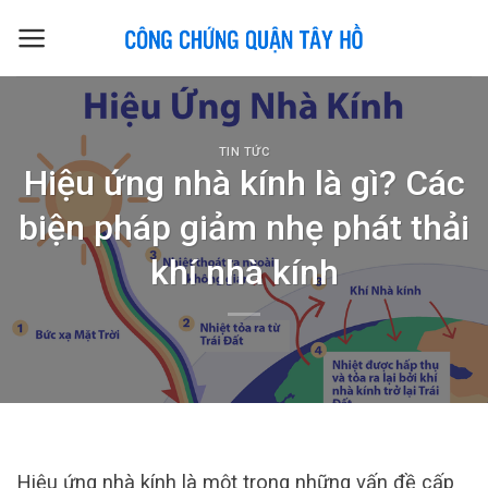
Skip
to
content
TIN TỨC
Hiệu ứng nhà kính là gì? Các
biện pháp giảm nhẹ phát thải
khí nhà kính
Hiệu ứng nhà kính là một trong những vấn đề cấp