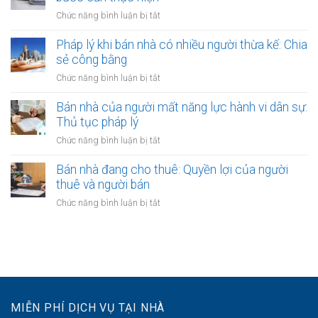
ra
nên
đỏ
ở
Chức năng bình luận bị tắt
sao?
công
bằng
Giải
chứng
giấy
quyết
Pháp lý khi bán nhà có nhiều người thừa kế: Chia
không?
viết
tranh
sẻ công bằng
Lợi
tay
chấp
ích
ở
Chức năng bình luận bị tắt
hợp
và
Pháp
đồng
quy
lý
Bán nhà của người mất năng lực hành vi dân sự:
bán
định
khi
Thủ tục pháp lý
nhà:
bán
Các
ở
Chức năng bình luận bị tắt
nhà
bước
Bán
có
cần
nhà
Bán nhà đang cho thuê: Quyền lợi của người
nhiều
thực
của
thuê và người bán
người
hiện
người
thừa
ở
Chức năng bình luận bị tắt
mất
kế:
Bán
năng
Chia
nhà
lực
sẻ
đang
hành
công
cho
vi
bằng
thuê:
dân
Quyền
sự:
lợi
Thủ
MIỄN PHÍ DỊCH VỤ TẠI NHÀ
của
tục