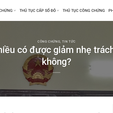
CHỨNG
THỦ TỤC CẤP SỔ ĐỎ
THỦ TỤC CÔNG CHỨNG
P
CÔNG CHỨNG
,
TIN TỨC
hiều có được giảm nhẹ trác
không?