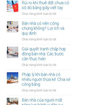
đất
Rủi ro khi thuê đất chưa có
ích:
bản
dính
sổ đỏ bằng giấy viết tay
Văn
công
quy
phòng
chứng
ở
Chức năng bình luận bị tắt
hoạch:
công
Rủi
Quyền
chứng
ro
Bán nhà có nên công
lợi
có
khi
chứng không? Lợi ích và
người
thụ
thuê
quy định
thuê
lý?
đất
được
ở
Chức năng bình luận bị tắt
chưa
bảo
Bán
có
vệ
nhà
Giải quyết tranh chấp hợp
sổ
ra
có
đồng bán nhà: Các bước
đỏ
sao?
nên
cần thực hiện
bằng
công
giấy
ở
Chức năng bình luận bị tắt
chứng
viết
Giải
không?
tay
quyết
Pháp lý khi bán nhà có
Lợi
tranh
nhiều người thừa kế: Chia sẻ
ích
chấp
công bằng
và
hợp
quy
ở
Chức năng bình luận bị tắt
đồng
định
Pháp
bán
lý
Bán nhà của người mất
nhà:
khi
Các