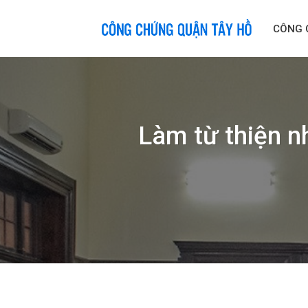
Skip
to
CÔNG 
content
Làm từ thiện n