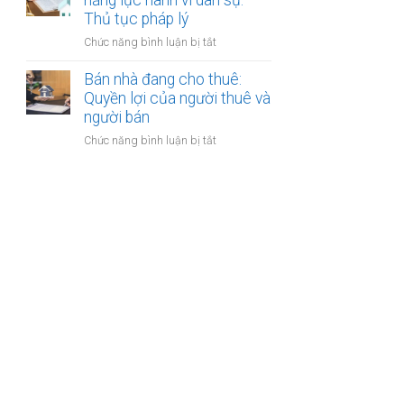
năng lực hành vi dân sự:
bán
Thủ tục pháp lý
bước
nhà
cần
ở
Chức năng bình luận bị tắt
có
thực
Bán
nhiều
hiện
nhà
Bán nhà đang cho thuê:
người
của
Quyền lợi của người thuê và
thừa
người
người bán
kế:
mất
Chia
ở
Chức năng bình luận bị tắt
năng
sẻ
Bán
lực
công
nhà
hành
bằng
đang
vi
cho
dân
thuê:
sự:
Quyền
Thủ
lợi
tục
của
pháp
người
lý
thuê
và
người
bán