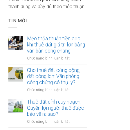
thành đúng và đầy đủ theo thỏa thuận.
TIN MỚI
Mẹo thỏa thuận tiền cọc
khi thuê đất giá trị lớn bằng
văn bản công chứng
ở
Chức năng bình luận bị tắt
Mẹo
thỏa
Cho thuê đất công cộng,
thuận
đất công ích: Văn phòng
tiền
công chứng có thụ lý?
cọc
ở
Chức năng bình luận bị tắt
khi
Cho
thuê
thuê
Thuê đất dính quy hoạch:
đất
đất
Quyền lợi người thuê được
giá
công
bảo vệ ra sao?
trị
cộng,
lớn
ở
Chức năng bình luận bị tắt
đất
bằng
Thuê
công
văn