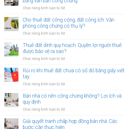
bằng văn bản công chứng
ở
Chức năng bình luận bị tắt
Mẹo
thỏa
Cho thuê đất công cộng, đất công ích: Văn
thuận
phòng công chứng có thụ lý?
tiền
ở
Chức năng bình luận bị tắt
cọc
Cho
khi
thuê
Thuê đất dính quy hoạch: Quyền lợi người thuê
thuê
đất
được bảo vệ ra sao?
đất
công
giá
ở
Chức năng bình luận bị tắt
cộng,
trị
Thuê
đất
lớn
đất
Rủi ro khi thuê đất chưa có sổ đỏ bằng giấy viết
công
bằng
dính
tay
ích:
văn
quy
Văn
ở
Chức năng bình luận bị tắt
bản
hoạch:
phòng
Rủi
công
Quyền
công
ro
Bán nhà có nên công chứng không? Lợi ích và
chứng
lợi
chứng
khi
quy định
người
có
thuê
thuê
ở
Chức năng bình luận bị tắt
thụ
đất
được
Bán
lý?
chưa
bảo
nhà
Giải quyết tranh chấp hợp đồng bán nhà: Các
có
vệ
có
bước cần thực hiện
sổ