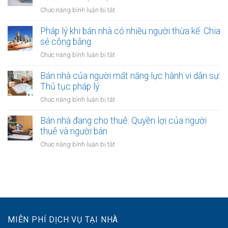
ra
nên
đỏ
ở
Chức năng bình luận bị tắt
sao?
công
bằng
Giải
chứng
giấy
quyết
Pháp lý khi bán nhà có nhiều người thừa kế: Chia
không?
viết
tranh
sẻ công bằng
Lợi
tay
chấp
ích
ở
Chức năng bình luận bị tắt
hợp
và
Pháp
đồng
quy
lý
Bán nhà của người mất năng lực hành vi dân sự:
bán
định
khi
Thủ tục pháp lý
nhà:
bán
Các
ở
Chức năng bình luận bị tắt
nhà
bước
Bán
có
cần
nhà
Bán nhà đang cho thuê: Quyền lợi của người
nhiều
thực
của
thuê và người bán
người
hiện
người
thừa
ở
Chức năng bình luận bị tắt
mất
kế:
Bán
năng
Chia
nhà
lực
sẻ
đang
hành
công
cho
vi
bằng
thuê:
dân
Quyền
sự:
lợi
Thủ
MIỄN PHÍ DỊCH VỤ TẠI NHÀ
của
tục