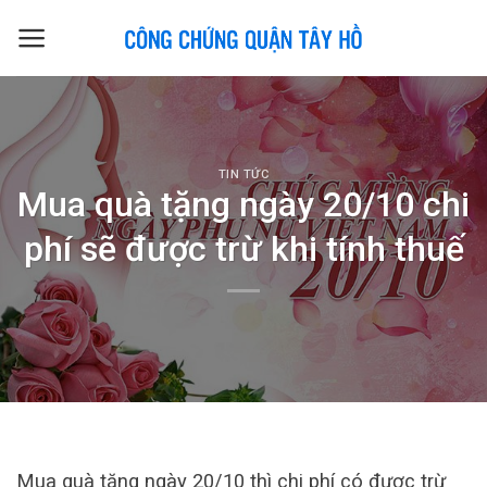
Skip
to
content
TIN TỨC
Mua quà tặng ngày 20/10 chi
phí sẽ được trừ khi tính thuế
Mua quà tặng ngày 20/10 thì chi phí có được trừ