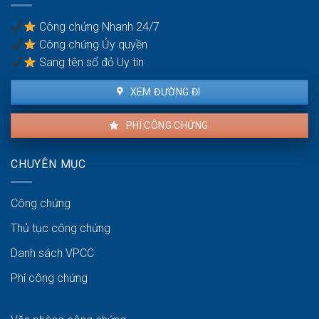
người
pháp
thuê
lý
Công chứng Nhanh 24/7
và
Công chứng Ủy quyền
người
bán
Sang tên sổ đỏ Uy tín
XEM ĐƯỜNG ĐI
PHÍ CÔNG CHỨNG
CHUYÊN MỤC
Công chứng
Thủ tục công chứng
Danh sách VPCC
Phí công chứng