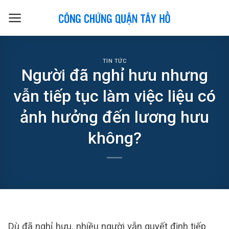
Skip
to
content
TIN TỨC
Người đã nghỉ hưu nhưng
vẫn tiếp tục làm việc liệu có
ảnh hưởng đến lương hưu
không?
Dù đã nghỉ hưu, nhiều người vẫn quyết định tiếp