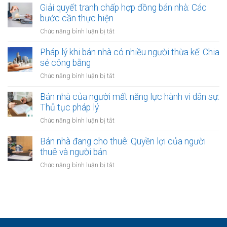
bảo
nhà
Giải quyết tranh chấp hợp đồng bán nhà: Các
có
vệ
có
bước cần thực hiện
sổ
ra
nên
đỏ
ở
Chức năng bình luận bị tắt
sao?
công
bằng
Giải
chứng
giấy
quyết
Pháp lý khi bán nhà có nhiều người thừa kế: Chia
không?
viết
tranh
sẻ công bằng
Lợi
tay
chấp
ích
ở
Chức năng bình luận bị tắt
hợp
và
Pháp
đồng
quy
lý
Bán nhà của người mất năng lực hành vi dân sự:
bán
định
khi
Thủ tục pháp lý
nhà:
bán
Các
ở
Chức năng bình luận bị tắt
nhà
bước
Bán
có
cần
nhà
Bán nhà đang cho thuê: Quyền lợi của người
nhiều
thực
của
thuê và người bán
người
hiện
người
thừa
ở
Chức năng bình luận bị tắt
mất
kế:
Bán
năng
Chia
nhà
lực
sẻ
đang
hành
công
cho
vi
bằng
thuê:
dân
Quyền
sự: