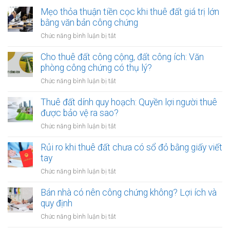
Mẹo thỏa thuận tiền cọc khi thuê đất giá trị lớn
bằng văn bản công chứng
ở
Chức năng bình luận bị tắt
Mẹo
thỏa
Cho thuê đất công cộng, đất công ích: Văn
thuận
phòng công chứng có thụ lý?
tiền
ở
Chức năng bình luận bị tắt
cọc
Cho
khi
thuê
Thuê đất dính quy hoạch: Quyền lợi người thuê
thuê
đất
được bảo vệ ra sao?
đất
công
giá
ở
Chức năng bình luận bị tắt
cộng,
trị
Thuê
đất
lớn
đất
Rủi ro khi thuê đất chưa có sổ đỏ bằng giấy viết
công
bằng
dính
tay
ích:
văn
quy
Văn
ở
Chức năng bình luận bị tắt
bản
hoạch:
phòng
Rủi
công
Quyền
công
ro
Bán nhà có nên công chứng không? Lợi ích và
chứng
lợi
chứng
khi
quy định
người
có
thuê
thuê
ở
Chức năng bình luận bị tắt
thụ
đất
được
Bán
lý?
chưa