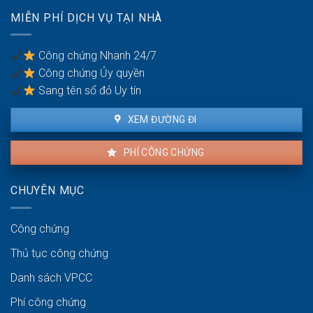
lợi
Thủ
MIỄN PHÍ DỊCH VỤ TẠI NHÀ
của
tục
người
pháp
thuê
lý
Công chứng Nhanh 24/7
và
Công chứng Ủy quyền
người
bán
Sang tên sổ đỏ Uy tín
XEM ĐƯỜNG ĐI
PHÍ CÔNG CHỨNG
CHUYÊN MỤC
Công chứng
Thủ tục công chứng
Danh sách VPCC
Phí công chứng