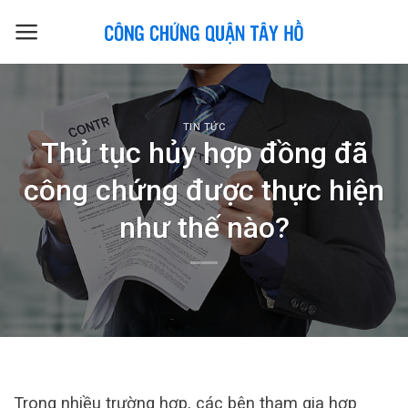
Skip
to
content
TIN TỨC
Thủ tục hủy hợp đồng đã
công chứng được thực hiện
như thế nào?
Trong nhiều trường hợp, các bên tham gia hợp