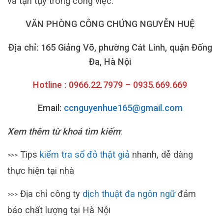
và tận tụy trong công việc.
VĂN PHÒNG CÔNG CHỨNG NGUYỄN HUỆ
Địa chỉ: 165 Giảng Võ, phường Cát Linh, quận Đống
Đa, Hà Nội
Hotline : 0966.22.7979 – 0935.669.669
Email:
ccnguyenhue165@gmail.com
Xem thêm từ khoá tìm kiếm
:
Tips
kiểm tra sổ đỏ thật giả
nhanh, dễ dàng
>>>
thực hiện tại nhà
Địa chỉ công ty
dịch thuật đa ngôn ngữ
đảm
>>>
bảo chất lượng tại Hà Nội