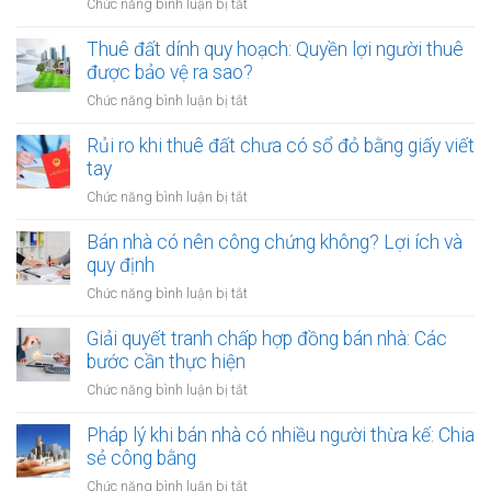
ở
Chức năng bình luận bị tắt
cọc
Cho
khi
thuê
Thuê đất dính quy hoạch: Quyền lợi người thuê
thuê
đất
được bảo vệ ra sao?
đất
công
giá
ở
Chức năng bình luận bị tắt
cộng,
trị
Thuê
đất
lớn
đất
Rủi ro khi thuê đất chưa có sổ đỏ bằng giấy viết
công
bằng
dính
tay
ích:
văn
quy
Văn
ở
Chức năng bình luận bị tắt
bản
hoạch:
phòng
Rủi
công
Quyền
công
ro
Bán nhà có nên công chứng không? Lợi ích và
chứng
lợi
chứng
khi
quy định
người
có
thuê
thuê
ở
Chức năng bình luận bị tắt
thụ
đất
được
Bán
lý?
chưa
bảo
nhà
Giải quyết tranh chấp hợp đồng bán nhà: Các
có
vệ
có
bước cần thực hiện
sổ
ra
nên
đỏ
ở
Chức năng bình luận bị tắt
sao?
công
bằng
Giải
chứng
giấy
quyết
Pháp lý khi bán nhà có nhiều người thừa kế: Chia
không?
viết
tranh
sẻ công bằng
Lợi
tay
chấp
ích
ở
Chức năng bình luận bị tắt