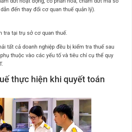
 chấm dứt hoạt động, cổ phần hóa, chấm dứt mã số
dẫn đến thay đổi cơ quan thuế quản lý).
 tra tại trụ sở cơ quan thuế.
hải tất cả doanh nghiệp đều bị kiểm tra thuế sau
 phụ thuộc vào các yếu tố và tiêu chí cụ thể quy
T.
huế thực hiện khi quyết toán