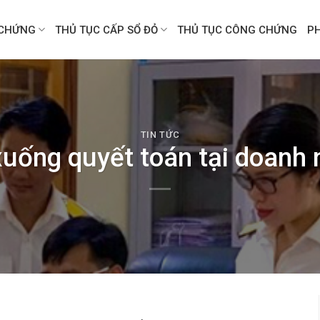
CHỨNG
THỦ TỤC CẤP SỔ ĐỎ
THỦ TỤC CÔNG CHỨNG
P
TIN TỨC
uống quyết toán tại doanh 