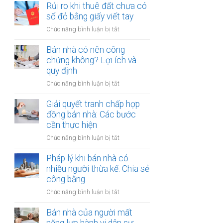
đất
Rủi ro khi thuê đất chưa có
ích:
bản
dính
sổ đỏ bằng giấy viết tay
Văn
công
quy
phòng
chứng
ở
Chức năng bình luận bị tắt
hoạch:
công
Rủi
Quyền
chứng
ro
Bán nhà có nên công
lợi
có
khi
chứng không? Lợi ích và
người
thụ
thuê
quy định
thuê
lý?
đất
được
ở
Chức năng bình luận bị tắt
chưa
bảo
Bán
có
vệ
nhà
Giải quyết tranh chấp hợp
sổ
ra
có
đồng bán nhà: Các bước
đỏ
sao?
nên
cần thực hiện
bằng
công
giấy
ở
Chức năng bình luận bị tắt
chứng
viết
Giải
không?
tay
quyết
Pháp lý khi bán nhà có
Lợi
tranh
nhiều người thừa kế: Chia sẻ
ích
chấp
công bằng
và
hợp
quy
ở
Chức năng bình luận bị tắt
đồng
định
Pháp
bán
lý
Bán nhà của người mất
nhà:
khi
Các