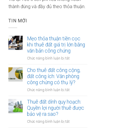
thành đúng và đầy đủ theo thỏa thuận.
TIN MỚI
Mẹo thỏa thuận tiền cọc
khi thuê đất giá trị lớn bằng
văn bản công chứng
ở
Chức năng bình luận bị tắt
Mẹo
thỏa
Cho thuê đất công cộng,
thuận
đất công ích: Văn phòng
tiền
công chứng có thụ lý?
cọc
ở
Chức năng bình luận bị tắt
khi
Cho
thuê
thuê
Thuê đất dính quy hoạch:
đất
đất
Quyền lợi người thuê được
giá
công
bảo vệ ra sao?
trị
cộng,
lớn
ở
Chức năng bình luận bị tắt
đất
bằng
Thuê
công
văn