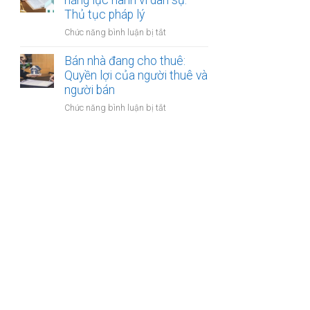
năng lực hành vi dân sự:
bán
Thủ tục pháp lý
bước
nhà
cần
ở
Chức năng bình luận bị tắt
có
thực
Bán
nhiều
hiện
nhà
Bán nhà đang cho thuê:
người
của
Quyền lợi của người thuê và
thừa
người
người bán
kế:
mất
Chia
ở
Chức năng bình luận bị tắt
năng
sẻ
Bán
lực
công
nhà
hành
bằng
đang
vi
cho
dân
thuê:
sự:
Quyền
Thủ
lợi
tục
của
pháp
người
lý
thuê
và
người
bán