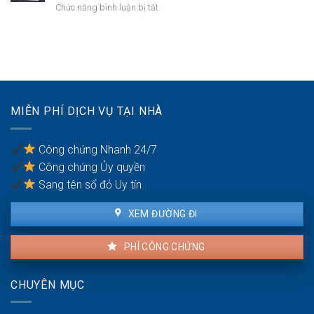
thừa
ở
Chức năng bình luận bị tắt
mất
kế:
Bán
năng
Chia
nhà
lực
sẻ
đang
hành
công
cho
vi
bằng
thuê:
dân
Quyền
sự:
lợi
Thủ
MIỄN PHÍ DỊCH VỤ TẠI NHÀ
của
tục
người
pháp
thuê
lý
Công chứng Nhanh 24/7
và
Công chứng Ủy quyền
người
bán
Sang tên sổ đỏ Uy tín
XEM ĐƯỜNG ĐI
PHÍ CÔNG CHỨNG
CHUYÊN MỤC