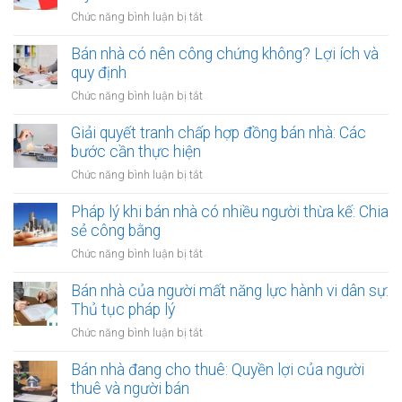
văn
quy
Văn
ở
Chức năng bình luận bị tắt
bản
hoạch:
phòng
Rủi
công
Quyền
công
ro
Bán nhà có nên công chứng không? Lợi ích và
chứng
lợi
chứng
khi
quy định
người
có
thuê
thuê
ở
Chức năng bình luận bị tắt
thụ
đất
được
Bán
lý?
chưa
bảo
nhà
Giải quyết tranh chấp hợp đồng bán nhà: Các
có
vệ
có
bước cần thực hiện
sổ
ra
nên
đỏ
ở
Chức năng bình luận bị tắt
sao?
công
bằng
Giải
chứng
giấy
quyết
Pháp lý khi bán nhà có nhiều người thừa kế: Chia
không?
viết
tranh
sẻ công bằng
Lợi
tay
chấp
ích
ở
Chức năng bình luận bị tắt
hợp
và
Pháp
đồng
quy
lý
Bán nhà của người mất năng lực hành vi dân sự:
bán
định
khi
Thủ tục pháp lý
nhà:
bán
Các
ở
Chức năng bình luận bị tắt
nhà
bước
Bán
có
cần
nhà
Bán nhà đang cho thuê: Quyền lợi của người
nhiều
thực
của
thuê và người bán
người
hiện
người