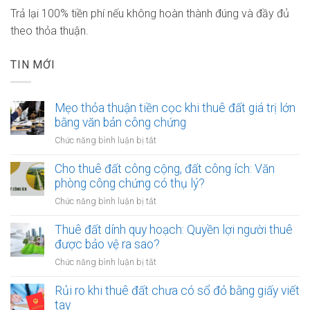
Trả lại 100% tiền phí nếu không hoàn thành đúng và đầy đủ
theo thỏa thuận.
TIN MỚI
Mẹo thỏa thuận tiền cọc khi thuê đất giá trị lớn
bằng văn bản công chứng
ở
Chức năng bình luận bị tắt
Mẹo
thỏa
Cho thuê đất công cộng, đất công ích: Văn
thuận
phòng công chứng có thụ lý?
tiền
ở
Chức năng bình luận bị tắt
cọc
Cho
khi
thuê
Thuê đất dính quy hoạch: Quyền lợi người thuê
thuê
đất
được bảo vệ ra sao?
đất
công
giá
ở
Chức năng bình luận bị tắt
cộng,
trị
Thuê
đất
lớn
đất
Rủi ro khi thuê đất chưa có sổ đỏ bằng giấy viết
công
bằng
dính
tay
ích: