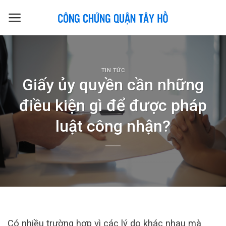
Skip
to
content
TIN TỨC
Giấy ủy quyền cần những
điều kiện gì để được pháp
luật công nhận?
Có nhiều trường hợp vì các lý do khác nhau mà