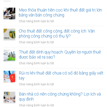
Mẹo thỏa thuận tiền cọc khi thuê đất giá trị lớn
bằng văn bản công chứng
ở
Chức năng bình luận bị tắt
Mẹo
thỏa
Cho thuê đất công cộng, đất công ích: Văn
thuận
phòng công chứng có thụ lý?
tiền
ở
Chức năng bình luận bị tắt
cọc
Cho
khi
thuê
Thuê đất dính quy hoạch: Quyền lợi người thuê
thuê
đất
được bảo vệ ra sao?
đất
công
giá
ở
Chức năng bình luận bị tắt
cộng,
trị
Thuê
đất
lớn
đất
Rủi ro khi thuê đất chưa có sổ đỏ bằng giấy viết
công
bằng
dính
tay
ích:
văn
quy
Văn
ở
Chức năng bình luận bị tắt
bản
hoạch:
phòng
Rủi
công
Quyền
công
ro
Bán nhà có nên công chứng không? Lợi ích và
chứng
lợi
chứng
khi
quy định
người
có
thuê
thuê
ở
Chức năng bình luận bị tắt
thụ
đất