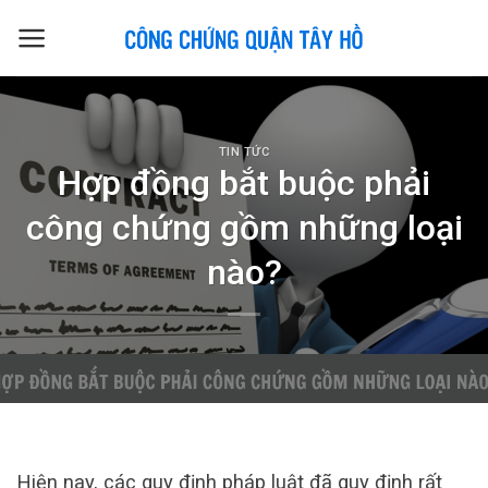
Skip
to
content
TIN TỨC
Hợp đồng bắt buộc phải
công chứng gồm những loại
nào?
Hiện nay, các quy định pháp luật đã quy định rất