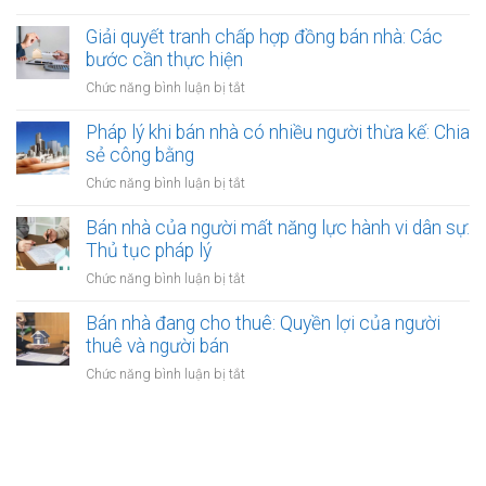
được
Bán
lý?
chưa
bảo
nhà
Giải quyết tranh chấp hợp đồng bán nhà: Các
có
vệ
có
bước cần thực hiện
sổ
ra
nên
đỏ
ở
Chức năng bình luận bị tắt
sao?
công
bằng
Giải
chứng
giấy
quyết
Pháp lý khi bán nhà có nhiều người thừa kế: Chia
không?
viết
tranh
sẻ công bằng
Lợi
tay
chấp
ích
ở
Chức năng bình luận bị tắt
hợp
và
Pháp
đồng
quy
lý
Bán nhà của người mất năng lực hành vi dân sự:
bán
định
khi
Thủ tục pháp lý
nhà:
bán
Các
ở
Chức năng bình luận bị tắt
nhà
bước
Bán
có
cần
nhà
Bán nhà đang cho thuê: Quyền lợi của người
nhiều
thực
của
thuê và người bán
người
hiện
người
thừa
ở
Chức năng bình luận bị tắt
mất
kế:
Bán
năng
Chia
nhà
lực
sẻ
đang
hành
công
cho
vi
bằng
thuê:
dân