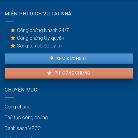
Quyền
sự:
lợi
Thủ
MIỄN PHÍ DỊCH VỤ TẠI NHÀ
của
tục
người
pháp
thuê
lý
Công chứng Nhanh 24/7
và
Công chứng Ủy quyền
người
bán
Sang tên sổ đỏ Uy tín
XEM ĐƯỜNG ĐI
PHÍ CÔNG CHỨNG
CHUYÊN MỤC
Công chứng
Thủ tục công chứng
Danh sách VPCC