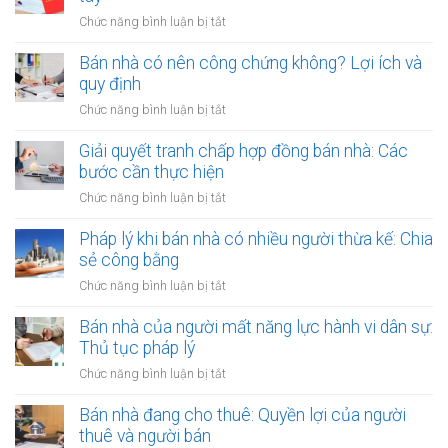
văn
quy
Văn
ở
Chức năng bình luận bị tắt
bản
hoạch:
phòng
Rủi
công
Quyền
công
ro
Bán nhà có nên công chứng không? Lợi ích và
chứng
lợi
chứng
khi
quy định
người
có
thuê
thuê
ở
Chức năng bình luận bị tắt
thụ
đất
được
Bán
lý?
chưa
bảo
nhà
Giải quyết tranh chấp hợp đồng bán nhà: Các
có
vệ
có
bước cần thực hiện
sổ
ra
nên
đỏ
ở
Chức năng bình luận bị tắt
sao?
công
bằng
Giải
chứng
giấy
quyết
Pháp lý khi bán nhà có nhiều người thừa kế: Chia
không?
viết
tranh
sẻ công bằng
Lợi
tay
chấp
ích
ở
Chức năng bình luận bị tắt
hợp
và
Pháp
đồng
quy
lý
Bán nhà của người mất năng lực hành vi dân sự:
bán
định
khi
Thủ tục pháp lý
nhà:
bán
Các
ở
Chức năng bình luận bị tắt
nhà
bước
Bán
có
cần
nhà
Bán nhà đang cho thuê: Quyền lợi của người
nhiều
thực
của
thuê và người bán
người
hiện