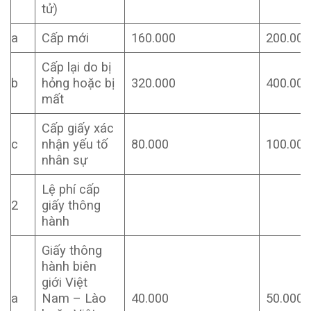
tử)
a
Cấp mới
160.000
200.000
Cấp lại do bị
b
hỏng hoặc bị
320.000
400.000
mất
Cấp giấy xác
c
nhận yếu tố
80.000
100.000
nhân sự
Lệ phí cấp
2
giấy thông
hành
Giấy thông
hành biên
giới Việt
a
Nam – Lào
40.000
50.000