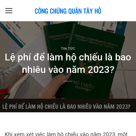
Skip
to
content
TIN TỨC
Lệ phí để làm hộ chiếu là bao
nhiêu vào năm 2023?
Khi xem xét việc làm hộ chiếu vào năm 2023, một