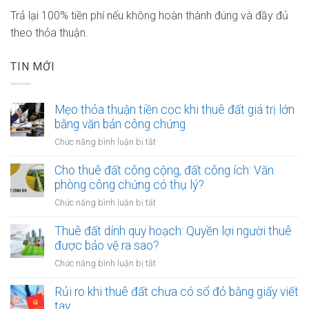
Trả lại 100% tiền phí nếu không hoàn thành đúng và đầy đủ
theo thỏa thuận.
TIN MỚI
Mẹo thỏa thuận tiền cọc khi thuê đất giá trị lớn
bằng văn bản công chứng
ở
Chức năng bình luận bị tắt
Mẹo
thỏa
Cho thuê đất công cộng, đất công ích: Văn
thuận
phòng công chứng có thụ lý?
tiền
ở
Chức năng bình luận bị tắt
cọc
Cho
khi
thuê
Thuê đất dính quy hoạch: Quyền lợi người thuê
thuê
đất
được bảo vệ ra sao?
đất
công
giá
ở
Chức năng bình luận bị tắt
cộng,
trị
Thuê
đất
lớn
đất
Rủi ro khi thuê đất chưa có sổ đỏ bằng giấy viết
công
bằng
dính
tay
ích: