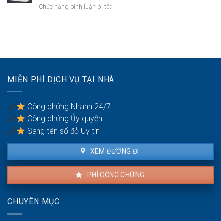
người
thừa
ở
Chức năng bình luận bị tắt
mất
kế:
Bán
năng
Chia
nhà
lực
sẻ
đang
hành
công
cho
vi
bằng
thuê:
dân
Quyền
sự:
lợi
Thủ
MIỄN PHÍ DỊCH VỤ TẠI NHÀ
của
tục
người
pháp
thuê
lý
Công chứng Nhanh 24/7
và
Công chứng Ủy quyền
người
bán
Sang tên sổ đỏ Uy tín
XEM ĐƯỜNG ĐI
PHÍ CÔNG CHỨNG
CHUYÊN MỤC