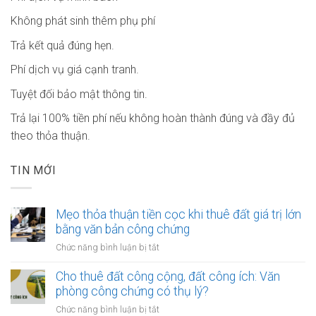
Không phát sinh thêm phụ phí
Trả kết quả đúng hẹn.
Phí dịch vụ giá cạnh tranh.
Tuyệt đối bảo mật thông tin.
Trả lại 100% tiền phí nếu không hoàn thành đúng và đầy đủ
theo thỏa thuận.
TIN MỚI
Mẹo thỏa thuận tiền cọc khi thuê đất giá trị lớn
bằng văn bản công chứng
ở
Chức năng bình luận bị tắt
Mẹo
thỏa
Cho thuê đất công cộng, đất công ích: Văn
thuận
phòng công chứng có thụ lý?
tiền
ở
Chức năng bình luận bị tắt
cọc