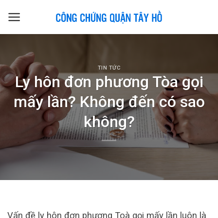
Skip
to
content
TIN TỨC
Ly hôn đơn phương Tòa gọi
mấy lần? Không đến có sao
không?
Vấn đề ly hôn đơn phương Toà gọi mấy lần luôn là