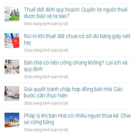
Cho
khi
thuê
Thuê đất dính quy hoạch: Quyền lợi người thuê
thuê
đất
được bảo vệ ra sao?
đất
công
giá
ở
Chức năng bình luận bị tắt
cộng,
trị
Thuê
đất
lớn
đất
Rủi ro khi thuê đất chưa có sổ đỏ bằng giấy viết
công
bằng
dính
tay
ích:
văn
quy
Văn
ở
Chức năng bình luận bị tắt
bản
hoạch:
phòng
Rủi
công
Quyền
công
ro
Bán nhà có nên công chứng không? Lợi ích và
chứng
lợi
chứng
khi
quy định
người
có
thuê
thuê
ở
Chức năng bình luận bị tắt
thụ
đất
được
Bán
lý?
chưa
bảo
nhà
Giải quyết tranh chấp hợp đồng bán nhà: Các
có
vệ
có
bước cần thực hiện
sổ
ra
nên
đỏ
ở
Chức năng bình luận bị tắt
sao?
công
bằng
Giải
chứng
giấy
quyết
Pháp lý khi bán nhà có nhiều người thừa kế: Chia
không?
viết
tranh
sẻ công bằng
Lợi
tay
chấp
ích
ở
Chức năng bình luận bị tắt
hợp
và