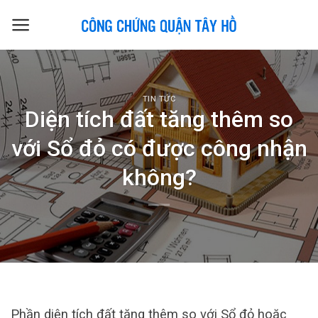
Skip
to
content
TIN TỨC
Diện tích đất tăng thêm so
với Sổ đỏ có được công nhận
không?
Phần diện tích đất tăng thêm so với Sổ đỏ hoặc