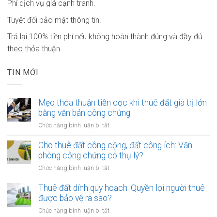
Phí dịch vụ giá cạnh tranh.
Tuyệt đối bảo mật thông tin.
Trả lại 100% tiền phí nếu không hoàn thành đúng và đầy đủ
theo thỏa thuận.
TIN MỚI
Mẹo thỏa thuận tiền cọc khi thuê đất giá trị lớn
bằng văn bản công chứng
ở
Chức năng bình luận bị tắt
Mẹo
thỏa
Cho thuê đất công cộng, đất công ích: Văn
thuận
phòng công chứng có thụ lý?
tiền
ở
Chức năng bình luận bị tắt
cọc
Cho
khi
thuê
Thuê đất dính quy hoạch: Quyền lợi người thuê
thuê
đất
được bảo vệ ra sao?
đất
công
giá
ở
Chức năng bình luận bị tắt
cộng,
trị