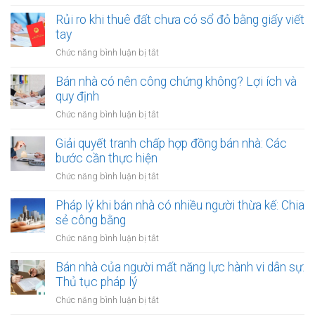
Thuê
đất
lớn
đất
Rủi ro khi thuê đất chưa có sổ đỏ bằng giấy viết
công
bằng
dính
tay
ích:
văn
quy
Văn
ở
Chức năng bình luận bị tắt
bản
hoạch:
phòng
Rủi
công
Quyền
công
ro
Bán nhà có nên công chứng không? Lợi ích và
chứng
lợi
chứng
khi
quy định
người
có
thuê
thuê
ở
Chức năng bình luận bị tắt
thụ
đất
được
Bán
lý?
chưa
bảo
nhà
Giải quyết tranh chấp hợp đồng bán nhà: Các
có
vệ
có
bước cần thực hiện
sổ
ra
nên
đỏ
ở
Chức năng bình luận bị tắt
sao?
công
bằng
Giải
chứng
giấy
quyết
Pháp lý khi bán nhà có nhiều người thừa kế: Chia
không?
viết
tranh
sẻ công bằng
Lợi
tay
chấp
ích
ở
Chức năng bình luận bị tắt
hợp
và
Pháp
đồng
quy
lý
Bán nhà của người mất năng lực hành vi dân sự:
bán
định
khi
Thủ tục pháp lý
nhà:
bán
Các
ở
Chức năng bình luận bị tắt
nhà
bước
Bán