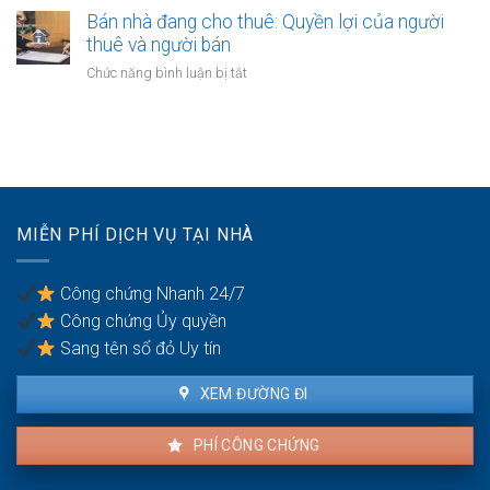
có
cần
nhà
Bán nhà đang cho thuê: Quyền lợi của người
nhiều
thực
của
thuê và người bán
người
hiện
người
thừa
ở
Chức năng bình luận bị tắt
mất
kế:
Bán
năng
Chia
nhà
lực
sẻ
đang
hành
công
cho
vi
bằng
thuê:
dân
Quyền
sự:
lợi
Thủ
MIỄN PHÍ DỊCH VỤ TẠI NHÀ
của
tục
người
pháp
thuê
lý
Công chứng Nhanh 24/7
và
Công chứng Ủy quyền
người
bán
Sang tên sổ đỏ Uy tín
XEM ĐƯỜNG ĐI
PHÍ CÔNG CHỨNG