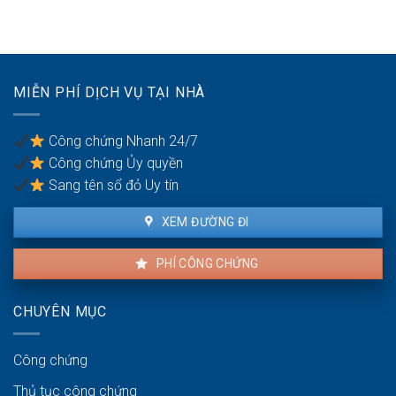
lực
sẻ
đang
hành
công
cho
vi
bằng
thuê:
dân
Quyền
sự:
lợi
Thủ
MIỄN PHÍ DỊCH VỤ TẠI NHÀ
của
tục
người
pháp
thuê
lý
Công chứng Nhanh 24/7
và
Công chứng Ủy quyền
người
bán
Sang tên sổ đỏ Uy tín
XEM ĐƯỜNG ĐI
PHÍ CÔNG CHỨNG
CHUYÊN MỤC
Công chứng
Thủ tục công chứng