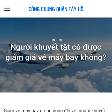
Skip
to
content
TIN TỨC
Người khuyết tật có được
giảm giá vé máy bay không?
Giảm vé máy bay có áp dụng đối với người khuyết