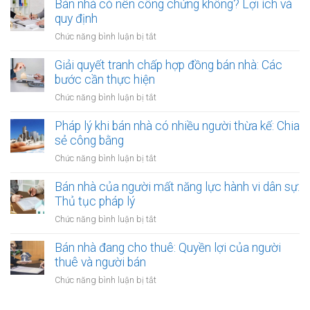
ro
Bán nhà có nên công chứng không? Lợi ích và
chứng
lợi
chứng
khi
quy định
người
có
thuê
thuê
ở
Chức năng bình luận bị tắt
thụ
đất
được
Bán
lý?
chưa
bảo
nhà
Giải quyết tranh chấp hợp đồng bán nhà: Các
có
vệ
có
bước cần thực hiện
sổ
ra
nên
đỏ
ở
Chức năng bình luận bị tắt
sao?
công
bằng
Giải
chứng
giấy
quyết
Pháp lý khi bán nhà có nhiều người thừa kế: Chia
không?
viết
tranh
sẻ công bằng
Lợi
tay
chấp
ích
ở
Chức năng bình luận bị tắt
hợp
và
Pháp
đồng
quy
lý
Bán nhà của người mất năng lực hành vi dân sự:
bán
định
khi
Thủ tục pháp lý
nhà:
bán
Các
ở
Chức năng bình luận bị tắt
nhà
bước
Bán
có
cần
nhà
Bán nhà đang cho thuê: Quyền lợi của người
nhiều
thực
của
thuê và người bán
người
hiện
người
thừa
ở
Chức năng bình luận bị tắt
mất
kế:
Bán
năng
Chia
nhà