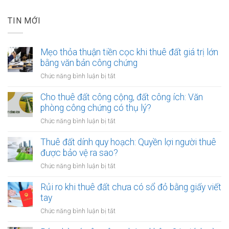
TIN MỚI
Mẹo thỏa thuận tiền cọc khi thuê đất giá trị lớn
bằng văn bản công chứng
ở
Chức năng bình luận bị tắt
Mẹo
thỏa
Cho thuê đất công cộng, đất công ích: Văn
thuận
phòng công chứng có thụ lý?
tiền
ở
Chức năng bình luận bị tắt
cọc
Cho
khi
thuê
Thuê đất dính quy hoạch: Quyền lợi người thuê
thuê
đất
được bảo vệ ra sao?
đất
công
giá
ở
Chức năng bình luận bị tắt
cộng,
trị
Thuê
đất
lớn
đất
Rủi ro khi thuê đất chưa có sổ đỏ bằng giấy viết
công
bằng
dính
tay
ích:
văn
quy
Văn
ở
Chức năng bình luận bị tắt
bản
hoạch:
phòng
Rủi
công
Quyền
công