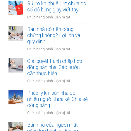
đất
Rủi ro khi thuê đất chưa có
ích:
bản
dính
sổ đỏ bằng giấy viết tay
Văn
công
quy
phòng
chứng
ở
Chức năng bình luận bị tắt
hoạch:
công
Rủi
Quyền
chứng
ro
Bán nhà có nên công
lợi
có
khi
chứng không? Lợi ích và
người
thụ
thuê
quy định
thuê
lý?
đất
được
ở
Chức năng bình luận bị tắt
chưa
bảo
Bán
có
vệ
nhà
Giải quyết tranh chấp hợp
sổ
ra
có
đồng bán nhà: Các bước
đỏ
sao?
nên
cần thực hiện
bằng
công
giấy
ở
Chức năng bình luận bị tắt
chứng
viết
Giải
không?
tay
quyết
Pháp lý khi bán nhà có
Lợi
tranh
nhiều người thừa kế: Chia sẻ
ích
chấp
công bằng
và
hợp
quy
ở
Chức năng bình luận bị tắt
đồng
định
Pháp
bán
lý
Bán nhà của người mất
nhà:
khi
Các