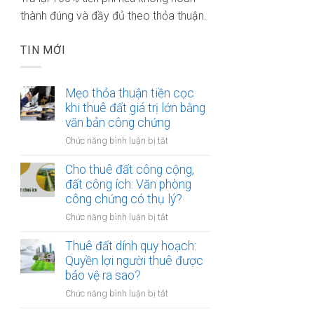
thành đúng và đầy đủ theo thỏa thuận.
TIN MỚI
Mẹo thỏa thuận tiền cọc
khi thuê đất giá trị lớn bằng
văn bản công chứng
ở
Chức năng bình luận bị tắt
Mẹo
thỏa
Cho thuê đất công cộng,
thuận
đất công ích: Văn phòng
tiền
công chứng có thụ lý?
cọc
ở
Chức năng bình luận bị tắt
khi
Cho
thuê
thuê
Thuê đất dính quy hoạch:
đất
đất
Quyền lợi người thuê được
giá
công
bảo vệ ra sao?
trị
cộng,
lớn
ở
Chức năng bình luận bị tắt
đất
bằng
Thuê
công
văn