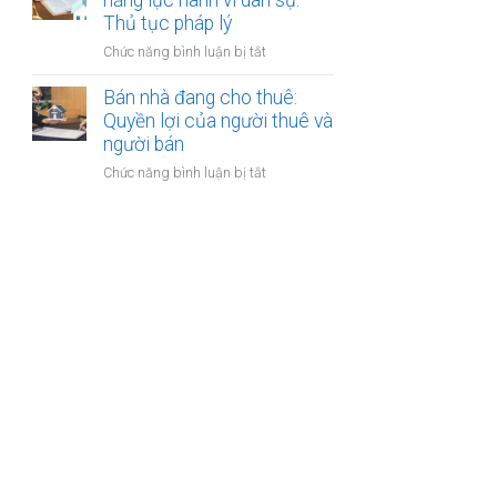
năng lực hành vi dân sự:
bán
Thủ tục pháp lý
bước
nhà
cần
ở
Chức năng bình luận bị tắt
có
thực
Bán
nhiều
hiện
nhà
Bán nhà đang cho thuê:
người
của
Quyền lợi của người thuê và
thừa
người
người bán
kế:
mất
Chia
ở
Chức năng bình luận bị tắt
năng
sẻ
Bán
lực
công
nhà
hành
bằng
đang
vi
cho
dân
thuê:
sự:
Quyền
Thủ
lợi
tục
của
pháp
người
lý
thuê
và
người
bán